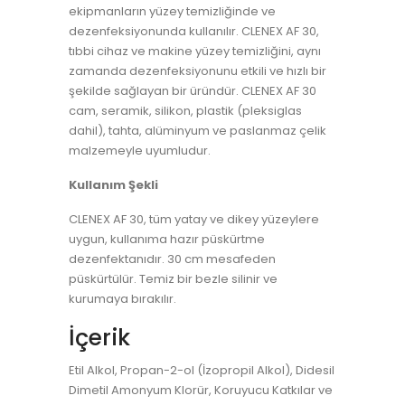
ekipmanların yüzey temizliğinde ve
dezenfeksiyonunda kullanılır. CLENEX AF 30,
tıbbi cihaz ve makine yüzey temizliğini, aynı
zamanda dezenfeksiyonunu etkili ve hızlı bir
şekilde sağlayan bir üründür. CLENEX AF 30
cam, seramik, silikon, plastik (pleksiglas
dahil), tahta, alüminyum ve paslanmaz çelik
malzemeyle uyumludur.
Kullanım Şekli
CLENEX AF 30, tüm yatay ve dikey yüzeylere
uygun, kullanıma hazır püskürtme
dezenfektanıdır. 30 cm mesafeden
püskürtülür. Temiz bir bezle silinir ve
kurumaya bırakılır.
İçerik
Etil Alkol, Propan-2-ol (İzopropil Alkol), Didesil
Dimetil Amonyum Klorür, Koruyucu Katkılar ve